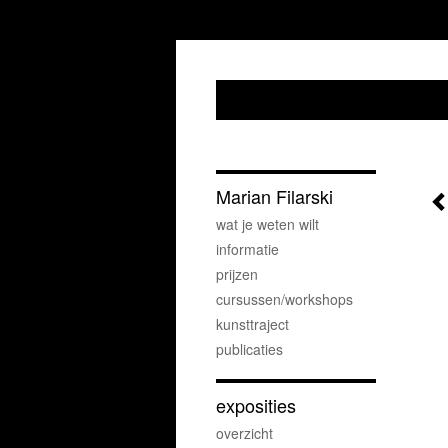
Marian Filarski
wat je weten wilt
informatie
prijzen
cursussen/workshops
kunsttraject
publicaties
exposities
overzicht