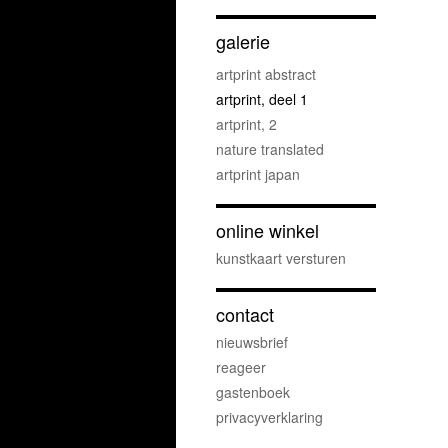
galerie
artprint abstract
artprint, deel 1
artprint, 2
nature translated
artprint japan
online winkel
kunstkaart versturen
contact
nieuwsbrief
reageer
gastenboek
privacyverklaring