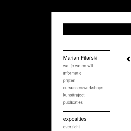
Marian Filarski
wat je weten wilt
informatie
prijzen
cursussen/workshops
kunsttraject
publicaties
exposities
overzicht