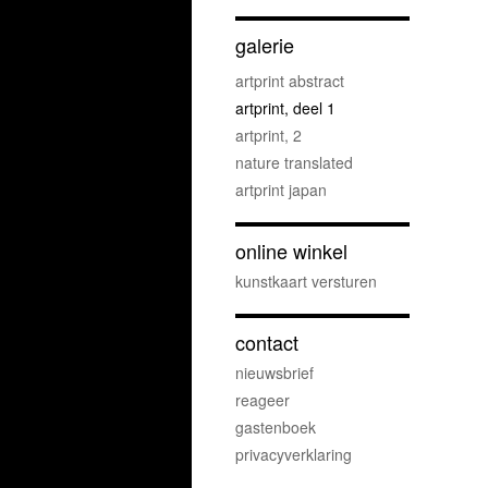
galerie
artprint abstract
artprint, deel 1
artprint, 2
nature translated
artprint japan
online winkel
kunstkaart versturen
contact
nieuwsbrief
reageer
gastenboek
privacyverklaring