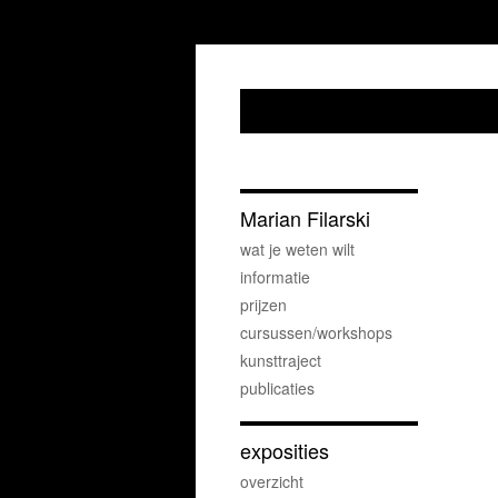
Marian Filarski
wat je weten wilt
informatie
prijzen
cursussen/workshops
kunsttraject
publicaties
exposities
overzicht