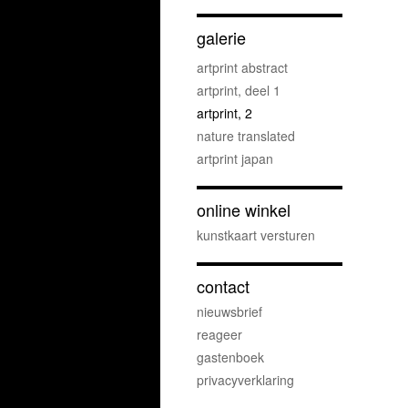
galerie
artprint abstract
artprint, deel 1
artprint, 2
nature translated
artprint japan
online winkel
kunstkaart versturen
contact
nieuwsbrief
reageer
gastenboek
privacyverklaring