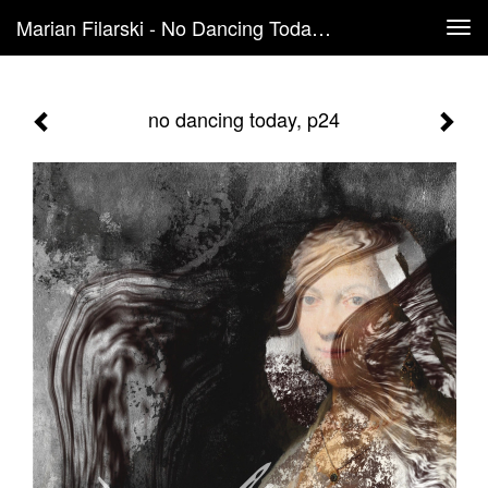
Marian Filarski - No Dancing Today, P24
Tog
navi
no dancing today, p24