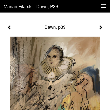
Marian Filarski - Dawn, P39
Tog
navi
Dawn, p39