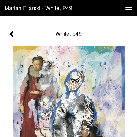
Marian Filarski - White, P49
Tog
navi
White, p49